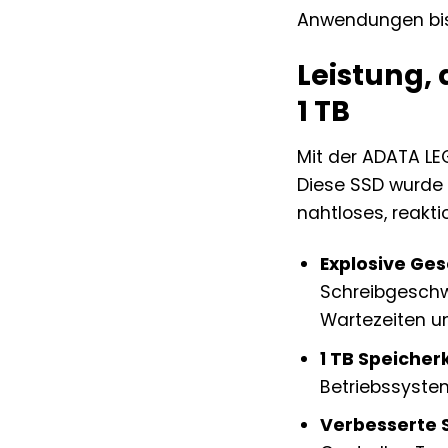
Anwendungen bis
Leistung, 
1 TB
Mit der ADATA LE
Diese SSD wurde 
nahtloses, reakti
Explosive Ges
Schreibgeschw
Wartezeiten un
1 TB Speicher
Betriebssystem
Verbesserte S