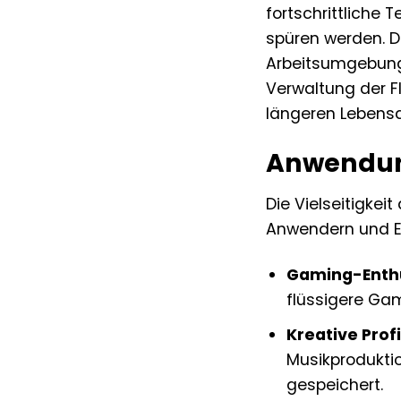
fortschrittliche 
spüren werden. Di
Arbeitsumgebung.
Verwaltung der F
längeren Lebensd
Anwendung
Die Vielseitigkei
Anwendern und E
Gaming-Enthu
flüssigere Gam
Kreative Profi
Musikprodukti
gespeichert.