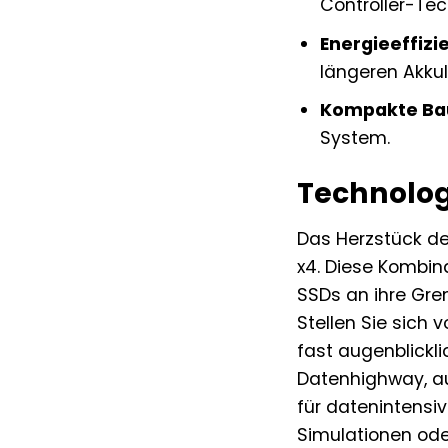
Controller-Tec
Energieeffizi
längeren Akkul
Kompakte Ba
System.
Technolog
Das Herzstück de
x4. Diese Kombin
SSDs an ihre Gre
Stellen Sie sich 
fast augenblickli
Datenhighway, au
für datenintensi
Simulationen ode