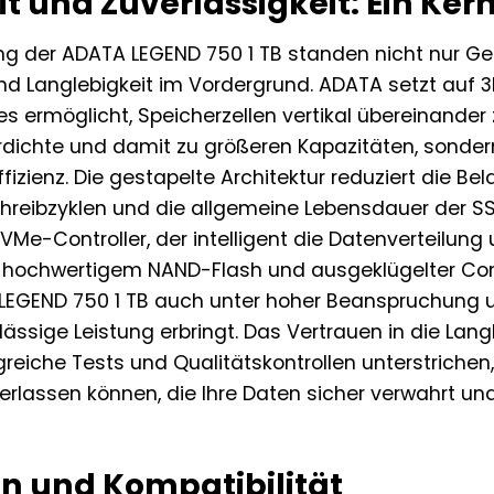
it und Zuverlässigkeit: Ein Ke
ung der ADATA LEGEND 750 1 TB standen nicht nur G
und Langlebigkeit im Vordergrund. ADATA setzt auf 
es ermöglicht, Speicherzellen vertikal übereinander z
dichte und damit zu größeren Kapazitäten, sonder
ffizienz. Die gestapelte Architektur reduziert die Be
Schreibzyklen und die allgemeine Lebensdauer der S
 NVMe-Controller, der intelligent die Datenverteilun
hochwertigem NAND-Flash und ausgeklügelter Cont
LEGEND 750 1 TB auch unter hoher Beanspruchung 
lässige Leistung erbringt. Das Vertrauen in die Lan
reiche Tests und Qualitätskontrollen unterstrichen,
rlassen können, die Ihre Daten sicher verwahrt und
on und Kompatibilität