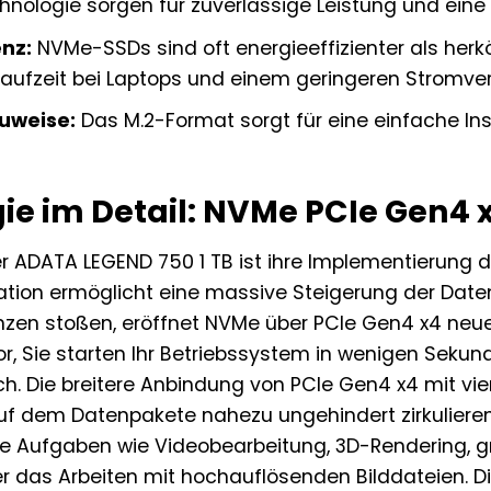
hnologie sorgen für zuverlässige Leistung und eine
enz:
NVMe-SSDs sind oft energieeffizienter als herk
aufzeit bei Laptops und einem geringeren Stromver
uweise:
Das M.2-Format sorgt für eine einfache Inst
ie im Detail: NVMe PCIe Gen4 
r ADATA LEGEND 750 1 TB ist ihre Implementierung 
ation ermöglicht eine massive Steigerung der Da
nzen stoßen, eröffnet NVMe über PCIe Gen4 x4 neu
vor, Sie starten Ihr Betriebssystem in wenigen Sek
ch. Die breitere Anbindung von PCIe Gen4 x4 mit vier
f dem Datenpakete nahezu ungehindert zirkulieren 
ve Aufgaben wie Videobearbeitung, 3D-Rendering, g
r das Arbeiten mit hochauflösenden Bilddateien. D