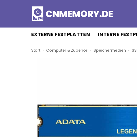
Zum
Inhalt
springen
EXTERNE FESTPLATTEN
INTERNE FEST
Start
»
Computer & Zubehör
»
Speichermedien
»
SS