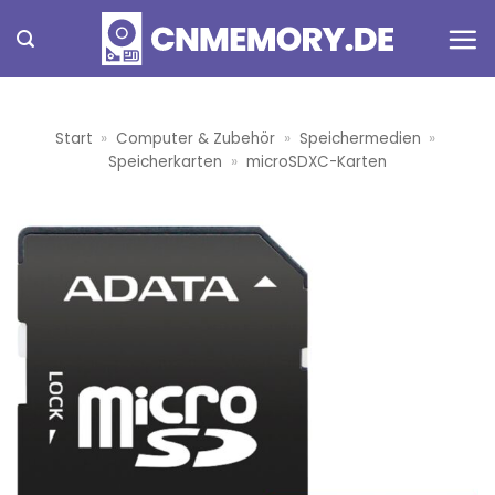
Zum
Inhalt
springen
Start
»
Computer & Zubehör
»
Speichermedien
»
Speicherkarten
»
microSDXC-Karten