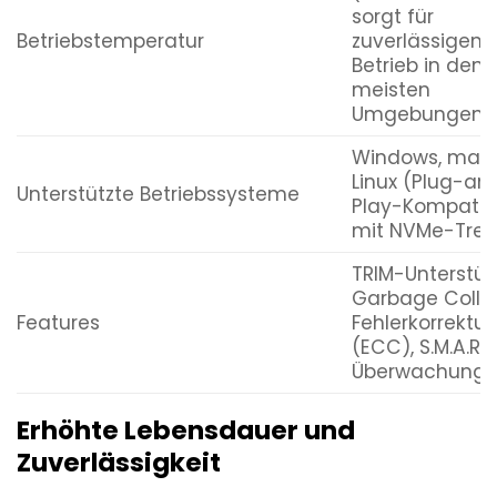
sorgt für
Betriebstemperatur
zuverlässigen
Betrieb in den
meisten
Umgebungen.)
Windows, mac
Linux (Plug-an
Unterstützte Betriebssysteme
Play-Kompatibi
mit NVMe-Trei
TRIM-Unterstüt
Garbage Collec
Features
Fehlerkorrektur
(ECC), S.M.A.R.T
Überwachung
Erhöhte Lebensdauer und
Zuverlässigkeit