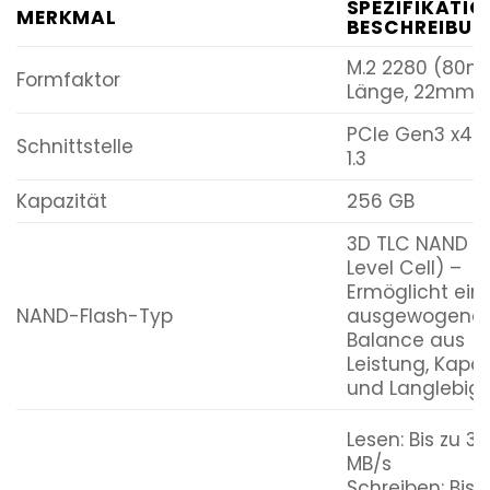
SPEZIFIKATIO
MERKMAL
BESCHREIBU
M.2 2280 (80
Formfaktor
Länge, 22mm B
PCIe Gen3 x4 
Schnittstelle
1.3
Kapazität
256 GB
3D TLC NAND (T
Level Cell) –
Ermöglicht ein
NAND-Flash-Typ
ausgewogene
Balance aus
Leistung, Kapaz
und Langlebigke
Lesen: Bis zu 3.
MB/s
Schreiben: Bis 