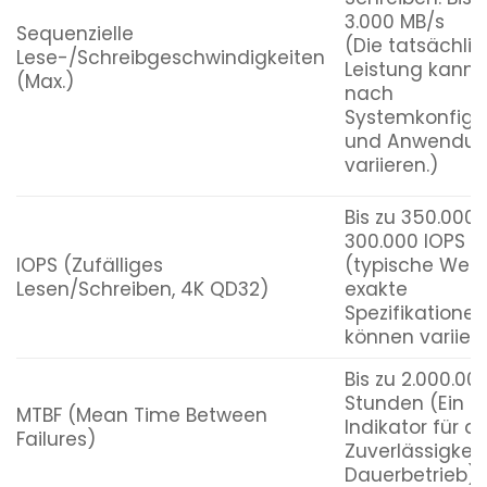
3.000 MB/s
Sequenzielle
(Die tatsächli
Lese-/Schreibgeschwindigkeiten
Leistung kann j
(Max.)
nach
Systemkonfigu
und Anwendu
variieren.)
Bis zu 350.000 
300.000 IOPS
IOPS (Zufälliges
(typische Wert
Lesen/Schreiben, 4K QD32)
exakte
Spezifikationen
können variier
Bis zu 2.000.00
Stunden (Ein
MTBF (Mean Time Between
Indikator für di
Failures)
Zuverlässigkeit
Dauerbetrieb)