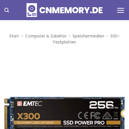
Zum
Inhalt
springen
Start
»
Computer & Zubehör
»
Speichermedien
»
SSD-
Festplatten