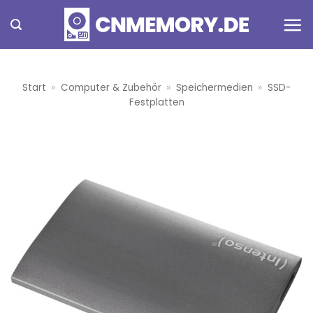
Zum
Inhalt
springen
Start
»
Computer & Zubehör
»
Speichermedien
»
SSD-
Festplatten