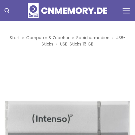
Zum
Inhalt
springen
Start
»
Computer & Zubehör
»
Speichermedien
»
USB-
Sticks
»
USB-Sticks 16 GB