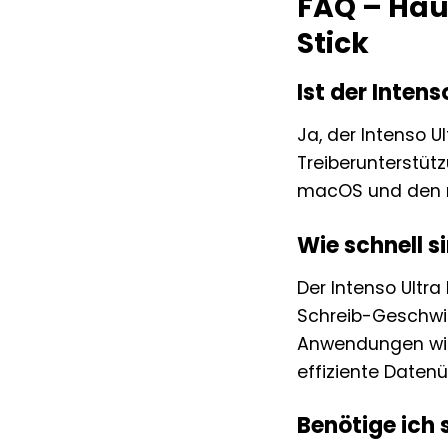
FAQ – Häuf
Stick
Ist der Inten
Ja, der Intenso U
Treiberunterstüt
macOS und den me
Wie schnell 
Der Intenso Ultr
Schreib-Geschwin
Anwendungen wie 
effiziente Daten
Benötige ich 