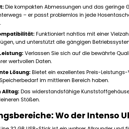
t:
Die kompakten Abmessungen und das geringe G
unterwegs – er passt problemlos in jede Hosentasch
.
ompatibilität:
Funktioniert nahtlos mit einer Vielza
ügen, und unterstützt alle gängigen Betriebssyste
Leistung:
Verlassen Sie sich auf die bewährte Quali
rer wertvollen Daten.
nte Lösung:
Bietet ein exzellentes Preis-Leistungs-V
Speicherbedarf im mittleren Bereich haben.
 Alltag:
Das widerstandsfähige Kunststoffgehäuse s
leineren Stößen.
sbereiche: Wo der Intenso Ult
 Line 32 GB USB-Stick ist ein wahrer Allrounder und f