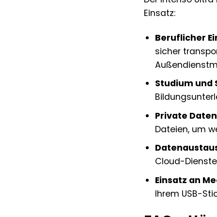
Einsatz:
Beruflicher Ei
sicher transpo
Außendienstmita
Studium und 
Bildungsunterl
Private Date
Dateien, um we
Datenaustau
Cloud-Dienste
Einsatz an M
Ihrem USB-Sti