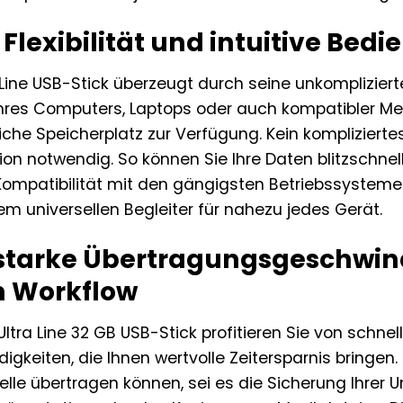
lexibilität und intuitive Bed
 Line USB-Stick überzeugt durch seine unkompliziert
Ihres Computers, Laptops oder auch kompatibler Me
iche Speicherplatz zur Verfügung. Kein komplizierte
ion notwendig. So können Sie Ihre Daten blitzschne
te Kompatibilität mit den gängigsten Betriebssyste
m universellen Begleiter für nahezu jedes Gerät.
starke Übertragungsgeschwind
en Workflow
ltra Line 32 GB USB-Stick profitieren Sie von schne
gkeiten, die Ihnen wertvolle Zeitersparnis bringen
le übertragen können, sei es die Sicherung Ihrer U