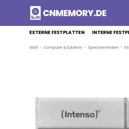
Zum
Inhalt
springen
EXTERNE FESTPLATTEN
INTERNE FEST
Start
»
Computer & Zubehör
»
Speichermedien
»
US