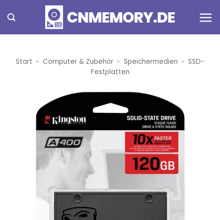
Zum
Inhalt
springen
Start
»
Computer & Zubehör
»
Speichermedien
»
SSD-
Festplatten