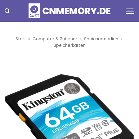
Zum
Inhalt
springen
Start
»
Computer & Zubehör
»
Speichermedien
»
Speicherkarten