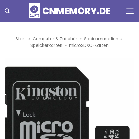
Zum
Inhalt
springen
Start
»
Computer & Zubehör
»
Speichermedien
»
Speicherkarten
»
microSDXC-Karten