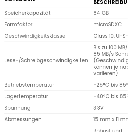
BESCHREIBU
Speicherkapazität
64 GB
Formfaktor
microSDXC
Geschwindigkeitsklasse
Class 10, UHS-I 
Bis zu 100 MB/s 
85 MB/s Schre
Lese-/Schreibgeschwindigkeiten
(Geschwindigk
können je nac
variieren)
Betriebstemperatur
-25°C bis 85°
Lagertemperatur
-40°C bis 85°
Spannung
3.3V
Abmessungen
15 mm x 11 mm
Robust und