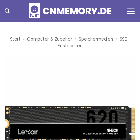
Zum
Inhalt
springen
Start
»
Computer & Zubehör
»
Speichermedien
»
SSD-
Festplatten