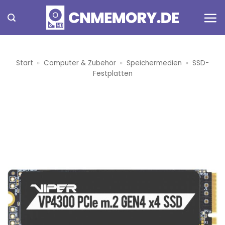
Zum
Inhalt
springen
Start
»
Computer & Zubehör
»
Speichermedien
»
SSD-
Festplatten