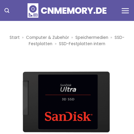
Zum
Inhalt
springen
Start
»
Computer & Zubehör
»
Speichermedien
»
SSD-
Festplatten
»
SSD-Festplatten intern