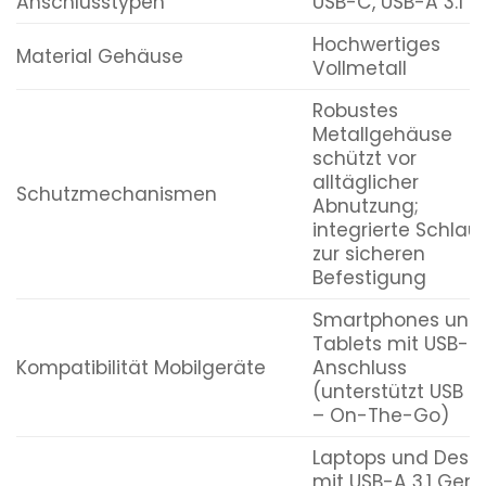
Anschlusstypen
USB-C, USB-A 3.1 G
Hochwertiges
Material Gehäuse
Vollmetall
Robustes
Metallgehäuse
schützt vor
alltäglicher
Schutzmechanismen
Abnutzung;
integrierte Schlau
zur sicheren
Befestigung
Smartphones und
Tablets mit USB-C
Kompatibilität Mobilgeräte
Anschluss
(unterstützt USB 
– On-The-Go)
Laptops und Desk
mit USB-A 3.1 Gen 