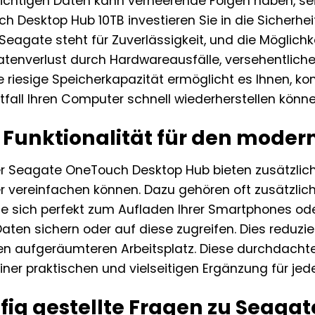
ichtigen Daten kann verheerende Folgen haben, sei e
Desktop Hub 10TB investieren Sie in die Sicherheit
eagate steht für Zuverlässigkeit, und die Möglichk
Datenverlust durch Hardwareausfälle, versehentlich
ie riesige Speicherkapazität ermöglicht es Ihnen,
tfall Ihren Computer schnell wiederherstellen könne
e Funktionalität für den mode
er Seagate OneTouch Desktop Hub bieten zusätzliche
er vereinfachen können. Dazu gehören oft zusätzli
e sich perfekt zum Aufladen Ihrer Smartphones ode
 Daten sichern oder auf diese zugreifen. Dies reduzie
nen aufgeräumteren Arbeitsplatz. Diese durchdach
ner praktischen und vielseitigen Ergänzung für jede
fig gestellte Fragen zu Seaga