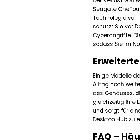
Der Verlust von w
Seagate OneTouch 
Technologie von S
schützt Sie vor 
Cyberangriffe. D
sodass Sie im No
Erweitert
Einige Modelle d
Alltag noch weit
des Gehäuses, di
gleichzeitig Ihre
und sorgt für ei
Desktop Hub zu ei
FAQ – Häu