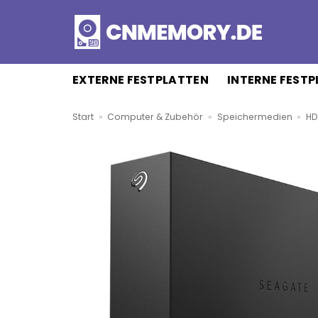
Zum
Inhalt
springen
EXTERNE FESTPLATTEN
INTERNE FEST
Start
»
Computer & Zubehör
»
Speichermedien
»
HD