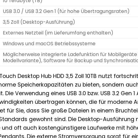
10 Terabyte (TB)
USB 3.0 / USB 3.2 Gen 1 (für hohe Übertragungsraten)
3,5 Zoll (Desktop-Ausführung)
Externes Netzteil (im Lieferumfang enthalten)
Windows und macOS Betriebssysteme
Möglicherweise integrierte Ladefunktion für Mobilgeräte 
Modellvariante), Software für Backup und Synchronisati
ouch Desktop Hub HDD 3,5 Zoll 10TB nutzt fortschrit
enorme Speicherkapazitäten zu bieten, sondern auch
t. Die Verwendung eines USB 3.0 bzw. USB 3.2 Gen 1
indigkeiten übertragen können, die für moderne 
et für Sie, dass Sie große Dateien in einem Bruchtei
Standards gewohnt sind. Die Desktop-Ausführung mi
e und oft auch kostengünstigere Laufwerke mit höhe
l Pendants. Die externe Stromversorgung sorgt für e