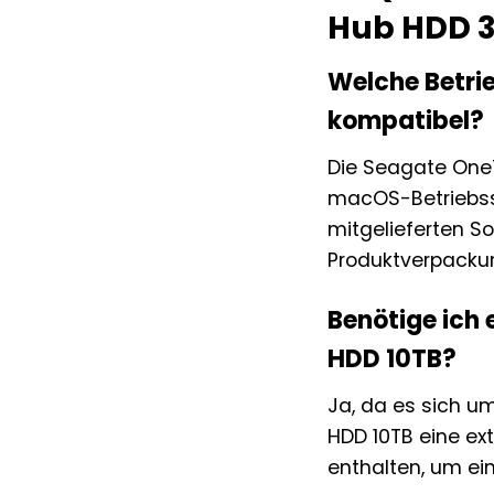
Hub HDD 3,
Welche Betri
kompatibel?
Die Seagate OneT
macOS-Betriebssy
mitgelieferten S
Produktverpacku
Benötige ich
HDD 10TB?
Ja, da es sich u
HDD 10TB eine ex
enthalten, um ein