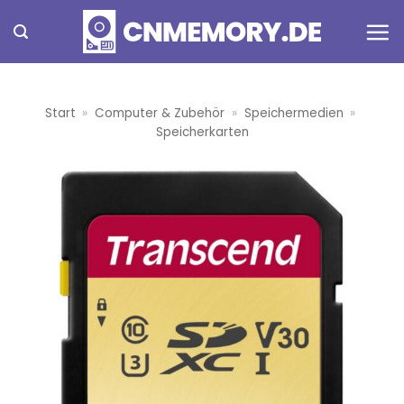
Zum
Inhalt
springen
Start
»
Computer & Zubehör
»
Speichermedien
»
Speicherkarten