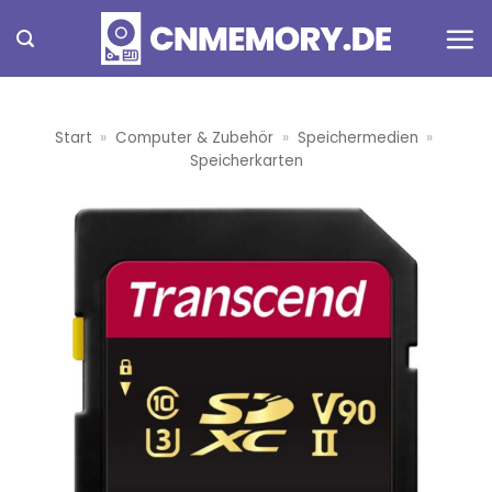
Zum
Inhalt
springen
Start
»
Computer & Zubehör
»
Speichermedien
»
Speicherkarten