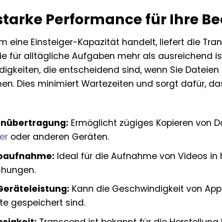
starke Performance für Ihre Be
m eine Einsteiger-Kapazität handelt, liefert die T
die für alltägliche Aufgaben mehr als ausreichend is
igkeiten, die entscheidend sind, wenn Sie Dateien
en. Dies minimiert Wartezeiten und sorgt dafür, d
enübertragung:
Ermöglicht zügiges Kopieren von D
er
oder anderen Geräten.
eoaufnahme:
Ideal für die Aufnahme von Videos in 
chungen.
Geräteleistung:
Kann die Geschwindigkeit von Ap
rte gespeichert sind.
sigkeit:
Transcend ist bekannt für die Herstellung 