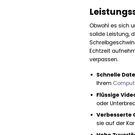
Leistungs
Obwohl es sich u
solide Leistung, 
Schreibgeschwind
Echtzeit aufnehm
verpassen.
Schnelle Dat
Ihrem
Comput
Flüssige Vid
oder Unterbre
Verbesserte 
sie auf der Ka
Hohe Zuverläs