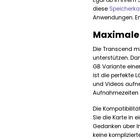
Egal ob in Ihrem
diese
Speicherka
Anwendungen. Ent
Maximale 
Die Transcend mi
unterstützen. Da
GB Variante eine
ist die perfekte
und Videos aufne
Aufnahmezeiten 
Die Kompatibilitä
Sie die Karte in 
Gedanken über In
keine kompliziert