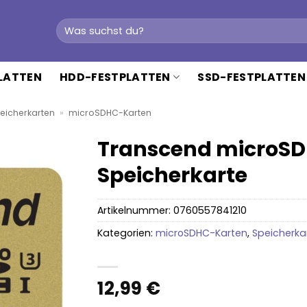
Suchen
nach:
PLATTEN
HDD-FESTPLATTEN
SSD-FESTPLATTEN
eicherkarten
»
microSDHC-Karten
Transcend microSD
Speicherkarte
Artikelnummer:
0760557841210
Kategorien:
microSDHC-Karten
,
Speicherka
12,99
€