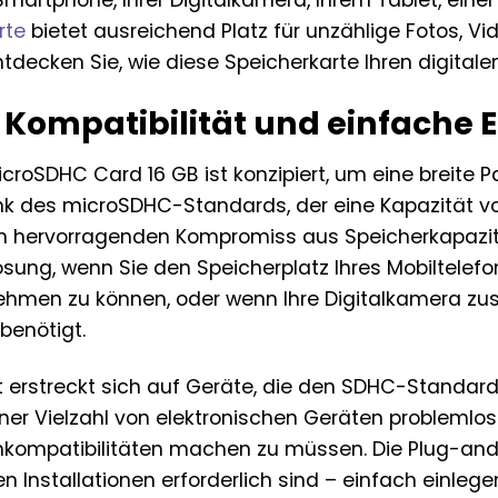
 Smartphone, Ihrer Digitalkamera, Ihrem Tablet, ei
rte
bietet ausreichend Platz für unzählige Fotos, Vi
decken Sie, wie diese Speicherkarte Ihren digitalen
Kompatibilität und einfache 
croSDHC Card 16 GB ist konzipiert, um eine breite P
nk des microSDHC-Standards, der eine Kapazität von
n hervorragenden Kompromiss aus Speicherkapazität
 Lösung, wenn Sie den Speicherplatz Ihres Mobiltele
hmen zu können, oder wenn Ihre Digitalkamera zusä
benötigt.
t erstreckt sich auf Geräte, die den SDHC-Standard
einer Vielzahl von elektronischen Geräten problemlo
kompatibilitäten machen zu müssen. Die Plug-and-
en Installationen erforderlich sind – einfach einlege