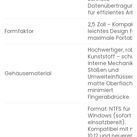
Datenübertragung
für effizientes Arbe
2,5 Zoll – Kompak
Formfaktor
leichtes Design für
maximale Portabili
Hochwertiger, robu
Kunststoff – schüt
interne Mechanik 
Stößen und
Gehäusematerial
Umwelteinflüssen. 
matte Oberfläche
minimiert
Fingerabdrücke.
Format: NTFS für
Windows (sofort
einsatzbereit).
Kompatibel mit 
10.12 und neueren