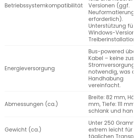
Betriebssystemkompatibilität
Versionen (ggf.
Neuformatierung
erforderlich).
Unterstützung für 
Windows-Versione
Treiberinstallation.
Bus-powered über
Kabel – keine zusä
Stromversorgung
Energieversorgung
notwendig, was di
Handhabung
vereinfacht.
Breite: 82 mm, Höh
Abmessungen (ca.)
mm, Tiefe: 111 mm 
schlank und handl
Unter 250 Gramm
Gewicht (ca.)
extrem leicht für 
täglichen Transpor