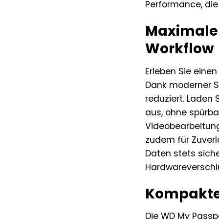
Performance, die 
Maximale 
Workflow
Erleben Sie eine
Dank moderner S
reduziert. Laden 
aus, ohne spürba
Videobearbeitung
zudem für Zuverlä
Daten stets siche
Hardwareverschlü
Kompaktes
Die WD My Passpor