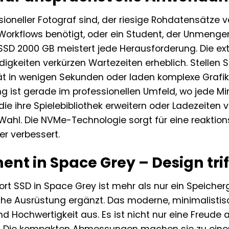
sioneller Fotograf sind, der riesige Rohdatensätze 
-Workflows benötigt, oder ein Student, der Unmeng
SD 2000 GB meistert jede Herausforderung. Die ex
gkeiten verkürzen Wartezeiten erheblich. Stellen Si
tät in wenigen Sekunden oder laden komplexe Graf
ung ist gerade im professionellen Umfeld, wo jede M
ie ihre Spielebibliothek erweitern oder Ladezeiten 
ahl. Die NVMe-Technologie sorgt für eine reaktion
er verbessert.
ent in Space Grey – Design tri
t SSD in Space Grey ist mehr als nur ein Speicherger
sche Ausrüstung ergänzt. Das moderne, minimalist
und Hochwertigkeit aus. Es ist nicht nur eine Freu