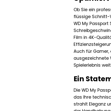
Ob Sie ein profes
flüssige Schnitt
WD My Passport S
Schreibgeschwindi
Film in 4K-Quali
Effizienzsteiger
Auch für Gamer, d
ausgezeichnete W
Spielerlebnis weit
Ein Statem
Die WD My Passpor
das Ihre techni
strahlt Eleganz 