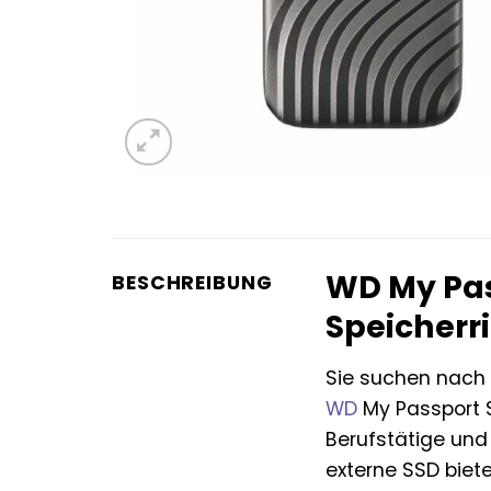
WD My Pas
BESCHREIBUNG
Speicherr
Sie suchen nach e
WD
My Passport S
Berufstätige und 
externe SSD biet