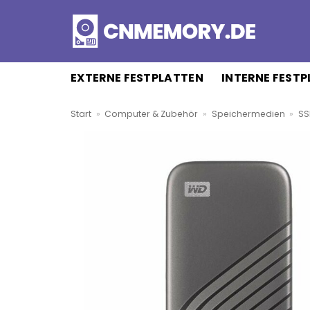
Zum
Inhalt
springen
EXTERNE FESTPLATTEN
INTERNE FEST
Start
»
Computer & Zubehör
»
Speichermedien
»
SS