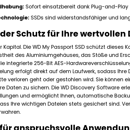
dhabung:
Sofort einsatzbereit dank Plug-and-Play u
echnologie:
SSDs sind widerstandsfähiger und lang
er Schutz für Ihre wertvollen
hr Kapital. Die WD My Passport SSD schützt dieses Ka
stheit des Aluminiumgehäuses, das Stöße und Ersc
 die integrierte 256-Bit AES-Hardwareverschlüssel
elung erfolgt direkt auf dem Laufwerk, sodass Ihre 
tte verloren geht oder gestohlen wird. Sie können e
hre Daten zu sichern. Die WD Discovery Software erl
ellungen und ermöglicht Ihnen, automatische Backu
dass Ihre wichtigen Dateien stets gesichert sind. Ve
rwahren.
 für anspruchsvolle Anwendun