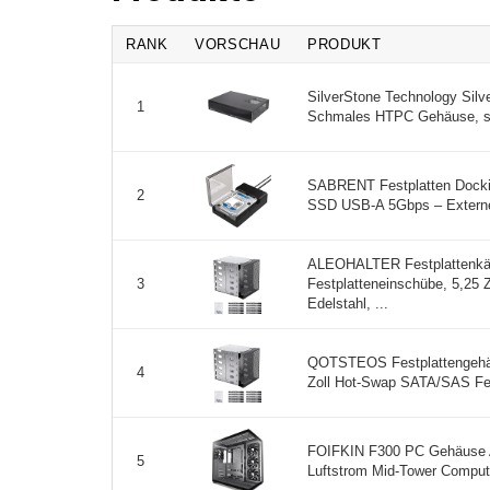
RANK
VORSCHAU
PRODUKT
SilverStone Technology Sil
1
Schmales HTPC Gehäuse, sc
SABRENT Festplatten Docking
2
SSD USB-A 5Gbps – Externe
ALEOHALTER Festplattenkä
Festplatteneinschübe, 5,25 Z
3
Edelstahl, ...
QOTSTEOS Festplattengehäuse
4
Zoll Hot-Swap SATA/SAS Festp
FOIFKIN F300 PC Gehäuse A
5
Luftstrom Mid-Tower Compu