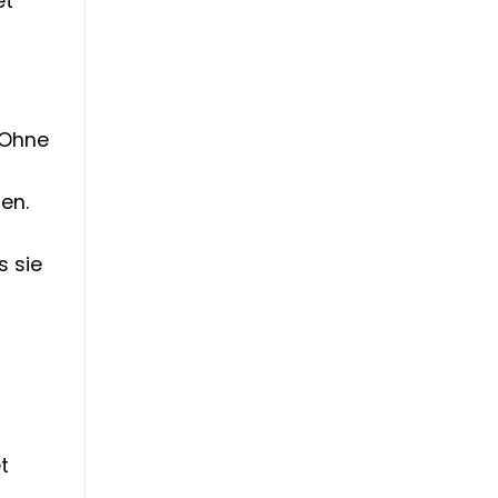
et
 Ohne
en.
s sie
t