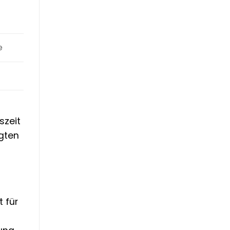
e
szeit
igten
t für