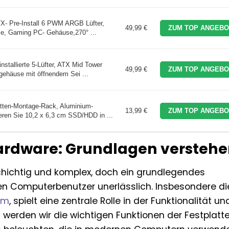
- Pre-Install 6 PWM ARGB Lüfter,
49,99 €
ZUM TOP ANGEBO
e, Gaming PC- Gehäuse,270° ...
tallierte 5-Lüfter, ATX Mid Tower
49,99 €
ZUM TOP ANGEBO
häuse mit öffnendem Sei ...
tten-Montage-Rack, Aluminium-
13,99 €
ZUM TOP ANGEBO
ieren Sie 10,2 x 6,3 cm SSD/HDD in ...
Hardware: Grundlagen versteh
chichtig und komplex, doch ein grundlegendes
den Computerbenutzer unerlässlich. Insbesondere di
um
, spielt eine zentrale Rolle in der Funktionalität un
 werden wir die wichtigen Funktionen der Festplatt