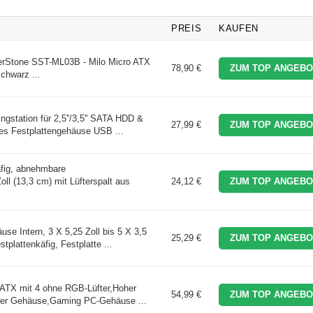
PREIS
KAUFEN
verStone SST-ML03B - Milo Micro ATX
78,90 €
ZUM TOP ANGEBO
hwarz ...
station für 2,5''/3,5'' SATA HDD &
27,99 €
ZUM TOP ANGEBO
s Festplattengehäuse USB ...
fig, abnehmbare
oll (13,3 cm) mit Lüfterspalt aus
24,12 €
ZUM TOP ANGEBO
 Intern, 3 X 5,25 Zoll bis 5 X 3,5
25,29 €
ZUM TOP ANGEBO
lattenkäfig, Festplatte ...
TX mit 4 ohne RGB-Lüfter,Hoher
54,99 €
ZUM TOP ANGEBO
ter Gehäuse,Gaming PC-Gehäuse ...