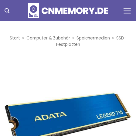
Zum
Inhalt
springen
Start
»
Computer & Zubehör
»
Speichermedien
»
SSD-
Festplatten