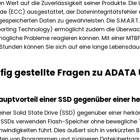
 Wert auf die Zuverlässigkeit seiner Produkte. Die 
de (ECC) ausgestattet, der Datenintegritätsfehler e
espeicherten Daten zu gewährleisten. Die S.M.A.R.T
eporting Technology) ermöglicht zudem die Überwa
 mögliche Probleme reagieren können. Mit einer MT
en Stunden können Sie sich auf eine lange Lebensda
fig gestellte Fragen zu ADATA 
auptvorteil einer SSD gegenüber einer 
einer Solid State Drive (SSD) gegenüber einer herkö
 SSDs verwenden Flash-Speicher ohne bewegliche Te
windigkeiten führt. Dies äußert sich in verkürzten 
ten von Programmen und zügigeren Dateiübertragun