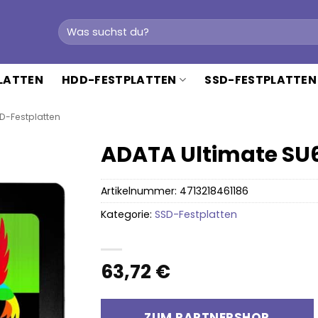
Suchen
nach:
PLATTEN
HDD-FESTPLATTEN
SSD-FESTPLATTEN
D-Festplatten
ADATA Ultimate SU6
Artikelnummer:
4713218461186
Kategorie:
SSD-Festplatten
63,72
€
ZUM PARTNERSHOP