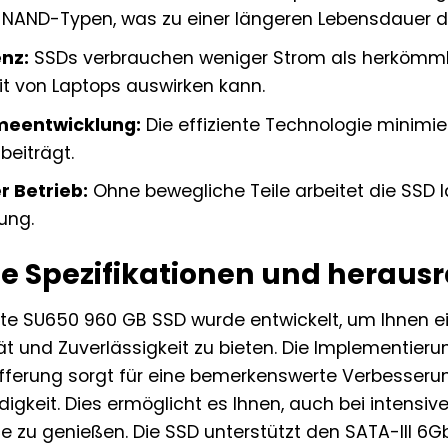
NAND-Typen, was zu einer längeren Lebensdauer de
enz:
SSDs verbrauchen weniger Strom als herkömmlic
it von Laptops auswirken kann.
meentwicklung:
Die effiziente Technologie minimie
beiträgt.
 Betrieb:
Ohne bewegliche Teile arbeitet die SSD lau
ung.
e Spezifikationen und herau
te SU650 960 GB SSD wurde entwickelt, um Ihnen e
tät und Zuverlässigkeit zu bieten. Die Implementie
erung sorgt für eine bemerkenswerte Verbesserun
igkeit. Dies ermöglicht es Ihnen, auch bei intensiv
 zu genießen. Die SSD unterstützt den SATA-III 6G