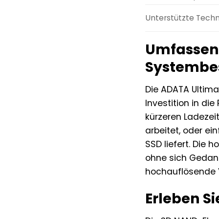
Unterstützte Tech
Umfassend
Systembes
Die ADATA Ultima
Investition in di
kürzeren Ladezeit
arbeitet, oder e
SSD liefert. Die 
ohne sich Gedank
hochauflösende V
Erleben Si