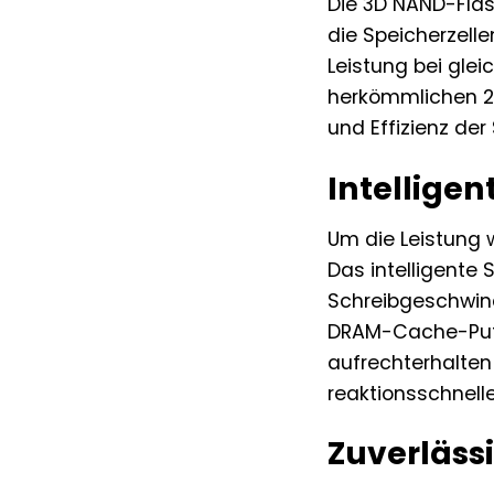
Die 3D NAND-Flas
die Speicherzelle
Leistung bei gle
herkömmlichen 2D
und Effizienz der 
Intellige
Um die Leistung 
Das intelligente 
Schreibgeschwind
DRAM-Cache-Puffer
aufrechterhalten
reaktionsschnell
Zuverlässi