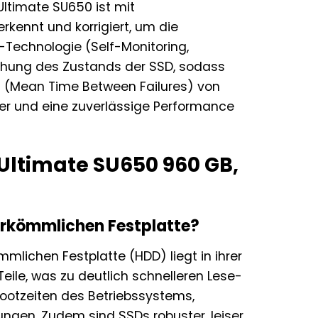
Ultimate SU650 ist mit
rkennt und korrigiert, um die
.-Technologie (Self-Monitoring,
chung des Zustands der SSD, sodass
BF (Mean Time Between Failures) von
uer und eine zuverlässige Performance
Ultimate SU650 960 GB,
herkömmlichen Festplatte?
mmlichen Festplatte (HDD) liegt in ihrer
ile, was zu deutlich schnelleren Lese-
Bootzeiten des Betriebssystems,
gen. Zudem sind SSDs robuster, leiser