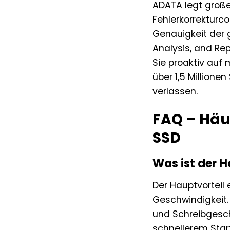
ADATA legt großen
Fehlerkorrekturco
Genauigkeit der g
Analysis, and R
Sie proaktiv auf
über 1,5 Million
verlassen.
FAQ – Häu
SSD
Was ist der H
Der Hauptvorteil 
Geschwindigkeit.
und Schreibgesch
schnellerem Star