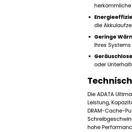
herkömmliche 
Energieeffizi
die Akkulaufze
Geringe Wär
Ihres Systems 
Geräuschloser
oder Unterhalt
Technisch
Die ADATA Ultima
Leistung, Kapazi
DRAM-Cache-Puff
Schreibgeschwind
hohe Performance