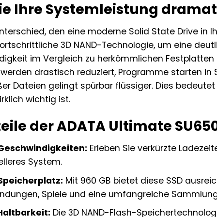
Sie Ihre Systemleistung dramat
nterschied, den eine moderne Solid State Drive in 
fortschrittliche 3D NAND-Technologie, um eine deut
igkeit im Vergleich zu herkömmlichen Festplatten z
werden drastisch reduziert, Programme starten in
er Dateien gelingt spürbar flüssiger. Dies bedeutet
klich wichtig ist.
eile der ADATA Ultimate SU650
 Geschwindigkeiten:
Erleben Sie verkürzte Ladezei
lleres System.
Speicherplatz:
Mit 960 GB bietet diese SSD ausreich
ndungen, Spiele und eine umfangreiche Sammlung I
altbarkeit:
Die 3D NAND-Flash-Speichertechnologie