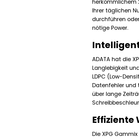
herkömmlichem 2D 
Ihrer täglichen 
durchführen oder 
nötige Power.
Intelligen
ADATA hat die XP
Langlebigkeit un
LDPC (Low-Density
Datenfehler und t
über lange Zeitr
Schreibbeschleun
Effizient
Die XPG Gammix S