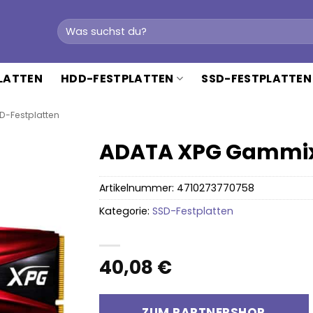
Suchen
nach:
PLATTEN
HDD-FESTPLATTEN
SSD-FESTPLATTEN
D-Festplatten
ADATA XPG Gammix S
Artikelnummer:
4710273770758
Kategorie:
SSD-Festplatten
40,08
€
ZUM PARTNERSHOP