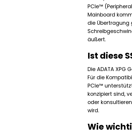
PCIe™ (Peripheral
Mainboard kommun
die Übertragung 
Schreibgeschwind
äußert.
Ist diese
Die ADATA XPG Ga
Für die Kompatib
PCIe™ unterstütz
konzipiert sind, 
oder konsultiere
wird.
Wie wichti