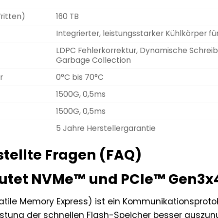
ritten)
160 TB
Integrierter, leistungsstarker Kühlkörper 
LDPC Fehlerkorrektur, Dynamische Schreib
Garbage Collection
r
0°C bis 70°C
t
1500G, 0,5ms
1500G, 0,5ms
5 Jahre Herstellergarantie
stellte Fragen (FAQ)
tet NVMe™ und PCIe™ Gen3x4 
ile Memory Express) ist ein Kommunikationsprotokol
stung der schnellen Flash-Speicher besser auszunut