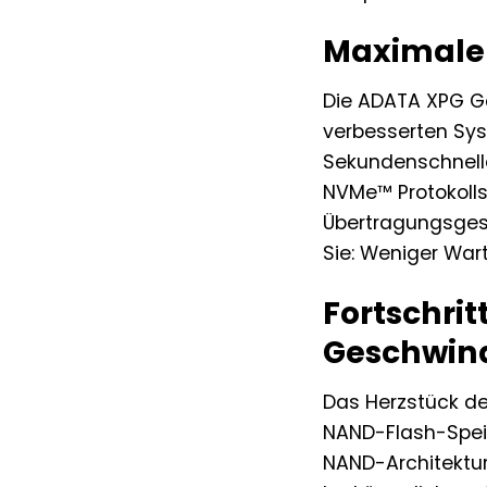
Maximale 
Die ADATA XPG Gam
verbesserten Syst
Sekundenschnelle 
NVMe™ Protokolls
Übertragungsgesc
Sie: Weniger Wart
Fortschri
Geschwind
Das Herzstück der
NAND-Flash-Speich
NAND-Architektur