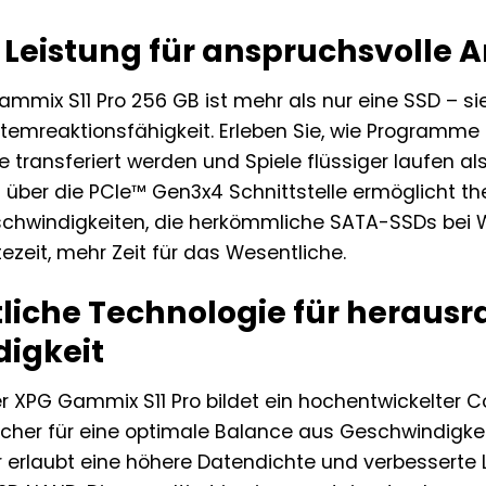
Leistung für anspruchsvolle
mix S11 Pro 256 GB ist mehr als nur eine SSD – sie i
emreaktionsfähigkeit. Erleben Sie, wie Programme s
transferiert werden und Spiele flüssiger laufen al
 über die PCIe™ Gen3x4 Schnittstelle ermöglicht th
hwindigkeiten, die herkömmliche SATA-SSDs bei We
ezeit, mehr Zeit für das Wesentliche.
ttliche Technologie für heraus
igkeit
 XPG Gammix S11 Pro bildet ein hochentwickelter Co
er für eine optimale Balance aus Geschwindigkeit, 
 erlaubt eine höhere Datendichte und verbesserte L