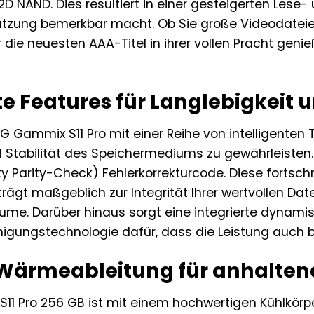
NAND. Dies resultiert in einer gesteigerten Lese- un
Nutzung bemerkbar macht. Ob Sie große Videodatei
die neuesten AAA-Titel in ihrer vollen Pracht geni
te Features für Langlebigkeit u
G Gammix S11 Pro mit einer Reihe von intelligenten
d Stabilität des Speichermediums zu gewährleisten
 Parity-Check) Fehlerkorrekturcode. Diese fortschri
rägt maßgeblich zur Integrität Ihrer wertvollen Date
äume. Darüber hinaus sorgt eine integrierte dynami
igungstechnologie dafür, dass die Leistung auch be
e Wärmeableitung für anhalte
11 Pro 256 GB ist mit einem hochwertigen Kühlkörpe