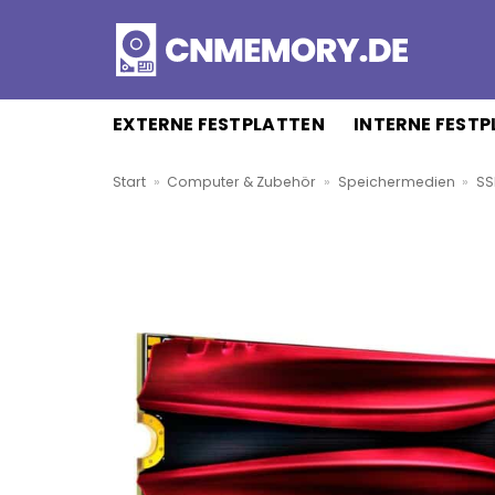
Zum
Inhalt
springen
EXTERNE FESTPLATTEN
INTERNE FEST
Start
»
Computer & Zubehör
»
Speichermedien
»
SS