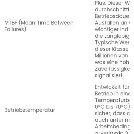
Plus. Dieser Wer
durchschnittli
Betriebsdauer 
MTBF (Mean Time Between
Ausfällen an un
Failures)
wichtiger Indik
die Langlebigke
Typische Werte
dieser Klasse l
Millionen von S
was eine hohe
Zuverlässigkeit
signalisiert.
Entwickelt für 
Betrieb in eine
Temperaturbere
0°C bis 70°C). D
Betriebstemperatur
sicher, dass di
auch unter no
Arbeitsbeding
zuverlässig funk