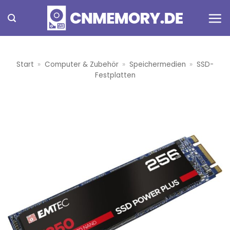
Zum
Inhalt
springen
Start
»
Computer & Zubehör
»
Speichermedien
»
SSD-
Festplatten