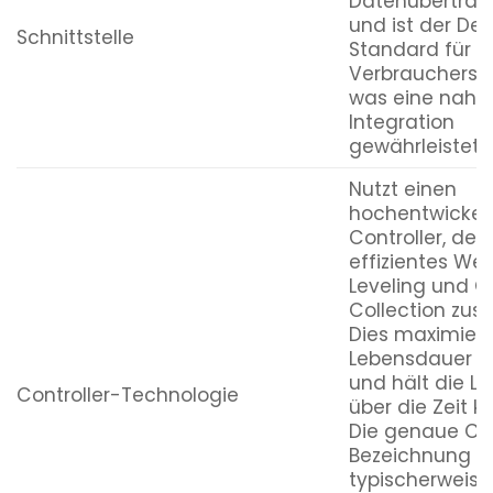
Datenübertrag
und ist der De
Schnittstelle
Standard für S
Verbrauchersy
was eine nahtl
Integration
gewährleistet.
Nutzt einen
hochentwickel
Controller, der 
effizientes We
Leveling und 
Collection zust
Dies maximiert
Lebensdauer d
und hält die Le
Controller-Technologie
über die Zeit k
Die genaue Con
Bezeichnung is
typischerweise 