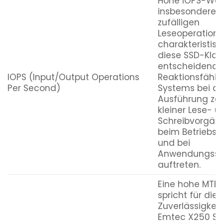
Hohe IOPS-Wer
insbesondere b
zufälligen
Leseoperatione
charakteristisc
diese SSD-Klass
entscheidend f
IOPS (Input/Output Operations
Reaktionsfähig
Per Second)
Systems bei de
Ausführung zah
kleiner Lese- u
Schreibvorgäng
beim Betriebs
und bei
Anwendungsst
auftreten.
Eine hohe MTB
spricht für die
Zuverlässigkeit
Emtec X250 SS