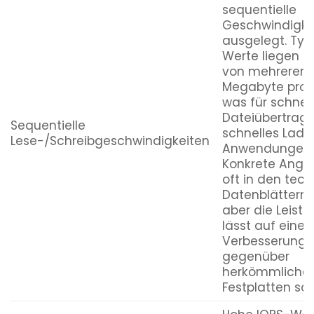
sequentielle
Geschwindigke
ausgelegt. Typ
Werte liegen i
von mehreren 
Megabyte pro 
was für schnel
Dateiübertrag
Sequentielle
schnelles Lade
Lese-/Schreibgeschwindigkeiten
Anwendungen s
Konkrete Anga
oft in den tec
Datenblättern z
aber die Leist
lässt auf eine 
Verbesserung
gegenüber
herkömmliche
Festplatten sch