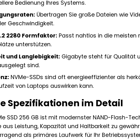
llere Bedienung Ihres Systems.
gungsraten:
Übertragen Sie große Dateien wie Video
er Geschwindigkeit.
2 2280 Formfaktor:
Passt nahtlos in die meisten
lätze unterstützen.
it und Langlebigkeit:
Gigabyte steht für Qualität 
ausgelegt sind.
enz:
NVMe-SSDs sind oft energieeffizienter als herk
ufzeit von Laptops auswirken kann.
e Spezifikationen im Detail
Me SSD 256 GB ist mit modernster NAND-Flash-Tech
 aus Leistung, Kapazität und Haltbarkeit zu gewährl
orragend als primäres Laufwerk für Ihr Betriebssys