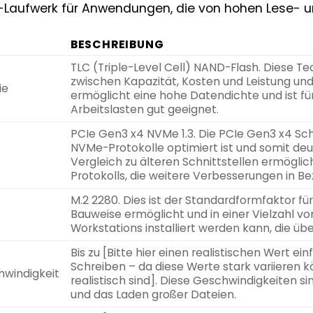
Laufwerk für Anwendungen, die von hohen Lese- und
BESCHREIBUNG
TLC (Triple-Level Cell) NAND-Flash. Diese Te
zwischen Kapazität, Kosten und Leistung und 
ie
ermöglicht eine hohe Datendichte und ist fü
Arbeitslasten gut geeignet.
PCIe Gen3 x4 NVMe 1.3. Die PCIe Gen3 x4 Schni
NVMe-Protokolle optimiert ist und somit de
Vergleich zu älteren Schnittstellen ermöglich
Protokolls, die weitere Verbesserungen in Bez
M.2 2280. Dies ist der Standardformfaktor f
Bauweise ermöglicht und in einer Vielzahl v
Workstations installiert werden kann, die ü
Bis zu [Bitte hier einen realistischen Wert ei
Schreiben – da diese Werte stark variieren 
hwindigkeit
realistisch sind]. Diese Geschwindigkeiten s
und das Laden großer Dateien.