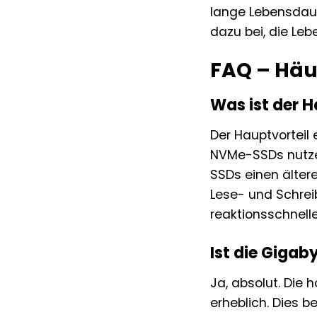
lange Lebensdaue
dazu bei, die Le
FAQ – Häu
Was ist der 
Der Hauptvorteil 
NVMe-SSDs nutzen
SSDs einen älter
Lese- und Schreib
reaktionsschnell
Ist die Giga
Ja, absolut. Die
erheblich. Dies 