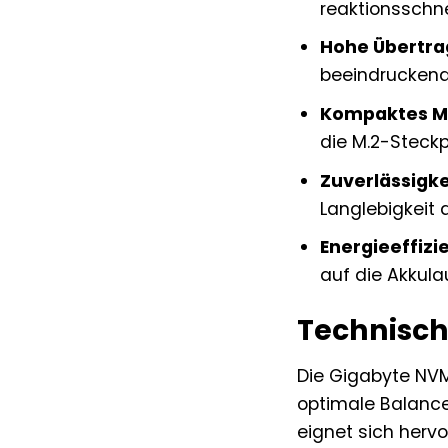
reaktionsschne
Hohe Übertra
beeindruckend
Kompaktes M.
die M.2-Steckp
Zuverlässigke
Langlebigkeit 
Energieeffizi
auf die Akkula
Technisch
Die Gigabyte NV
optimale Balance
eignet sich herv