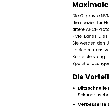
Maximale 
Die Gigabyte NVM
die speziell für
ältere AHCI-Prot
PCIe-Lanes. Dies
Sie werden den U
speicherintensiv
Schreibleistung 
Speicherlösunge
Die Vortei
Blitzschnelle
Sekundenschne
Verbesserte 