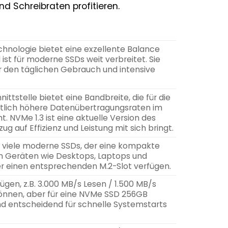
 Schreibraten profitieren.
chnologie bietet eine exzellente Balance
ist für moderne SSDs weit verbreitet. Sie
r den täglichen Gebrauch und intensive
ttstelle bietet eine Bandbreite, die für die
utlich höhere Datenübertragungsraten im
t. NVMe 1.3 ist eine aktuelle Version des
ug auf Effizienz und Leistung mit sich bringt.
ür viele moderne SSDs, der eine kompakte
on Geräten wie Desktops, Laptops und
ber einen entsprechenden M.2-Slot verfügen.
nfügen, z.B. 3.000 MB/s Lesen / 1.500 MB/s
können, aber für eine NVMe SSD 256GB
ind entscheidend für schnelle Systemstarts