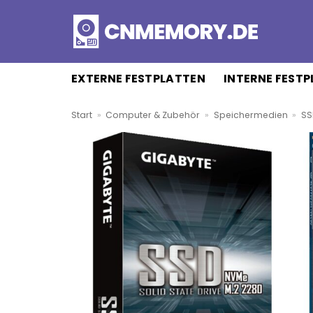
Zum
Inhalt
springen
EXTERNE FESTPLATTEN
INTERNE FEST
Start
»
Computer & Zubehör
»
Speichermedien
»
SS