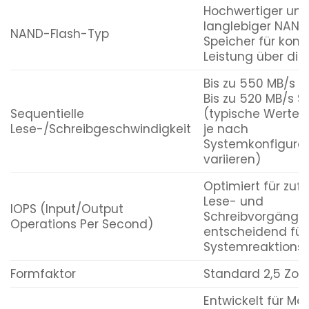
Hochwertiger un
langlebiger NAND
NAND-Flash-Typ
Speicher für kons
Leistung über die 
Bis zu 550 MB/s L
Bis zu 520 MB/s S
Sequentielle
(typische Werte,
Lese-/Schreibgeschwindigkeit
je nach
Systemkonfigurat
variieren)
Optimiert für zufä
Lese- und
IOPS (Input/Output
Schreibvorgänge,
Operations Per Second)
entscheidend für
Systemreaktionsf
Formfaktor
Standard 2,5 Zoll
Entwickelt für Ma