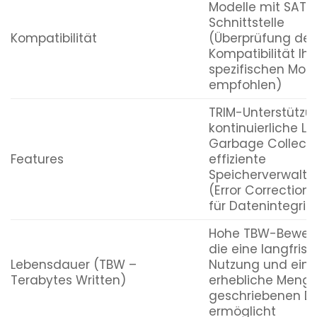
Modelle mit SATA
Schnittstelle
Kompatibilität
(Überprüfung der
Kompatibilität Ihr
spezifischen Mode
empfohlen)
TRIM-Unterstützu
kontinuierliche Le
Garbage Collecti
Features
effiziente
Speicherverwaltu
(Error Correction
für Datenintegrit
Hohe TBW-Bewert
die eine langfrist
Lebensdauer (TBW –
Nutzung und eine
Terabytes Written)
erhebliche Meng
geschriebenen D
ermöglicht