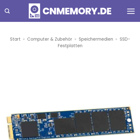
Zum
Inhalt
springen
Start
»
Computer & Zubehör
»
Speichermedien
»
SSD-
Festplatten