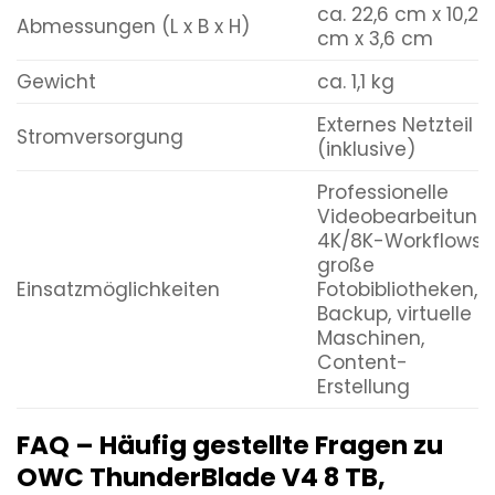
ca. 22,6 cm x 10,2
Abmessungen (L x B x H)
cm x 3,6 cm
Gewicht
ca. 1,1 kg
Externes Netzteil
Stromversorgung
(inklusive)
Professionelle
Videobearbeitung,
4K/8K-Workflows,
große
Einsatzmöglichkeiten
Fotobibliotheken,
Backup, virtuelle
Maschinen,
Content-
Erstellung
FAQ – Häufig gestellte Fragen zu
OWC ThunderBlade V4 8 TB,