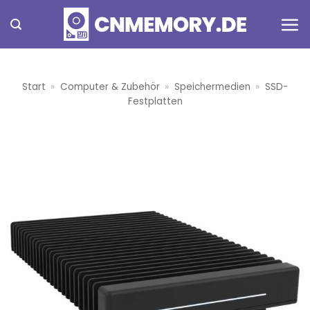
Zum
Inhalt
springen
Start
»
Computer & Zubehör
»
Speichermedien
»
SSD-
Festplatten