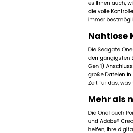
es Ihnen auch, wi
die volle Kontrol
immer bestmöglic
Nahtlose 
Die Seagate OneTo
den gängigsten 
Gen 1) Anschluss
große Dateien in
Zeit für das, was 
Mehr als 
Die OneTouch Por
und Adobe® Creat
helfen, Ihre digi