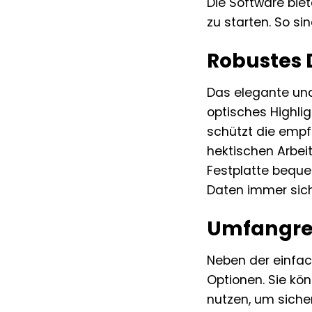
Die Software bie
zu starten. So s
Robustes 
Das elegante und
optisches Highlig
schützt die empf
hektischen Arbei
Festplatte beque
Daten immer sich
Umfangrei
Neben der einfac
Optionen. Sie kö
nutzen, um siche