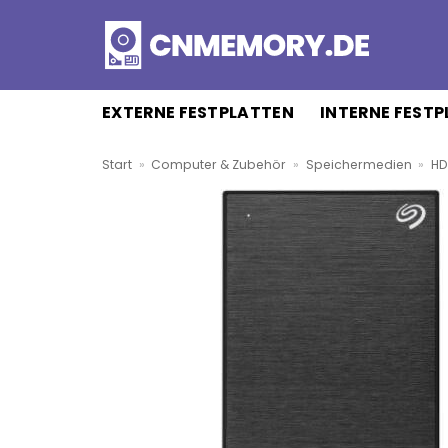
Zum
Inhalt
springen
EXTERNE FESTPLATTEN
INTERNE FEST
Start
»
Computer & Zubehör
»
Speichermedien
»
HD