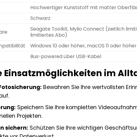
Hochwertiger Kunststoff mit matter Oberfl
Schwarz
Seagate Toolkit, Mylio Connect (zeitlich limi
ware
limitiertes Abo)
atibilität
Windows 10 oder höher, macOS 11 oder höher
Bus-powered über USB-Kabel
e Einsatzmöglichkeiten im Allt
otosicherung:
Bewahren Sie Ihre wertvollsten Eri
auf.
erung:
Speichern Sie Ihre kompletten Videoaufnahme
nellen Projekten.
n sichern:
Schützen Sie Ihre wichtigen Geschäftsu
kte vor Datenverlust.