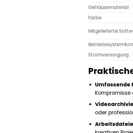
Gehäusematerial
Farbe
Mitgelieferte Soft
Betriebssystemkomp
Stromversorgung
Praktisch
Umfassende F
Kompromisse 
Videoarchivi
oder professio
Arbeitsdateie
kreativen Proje