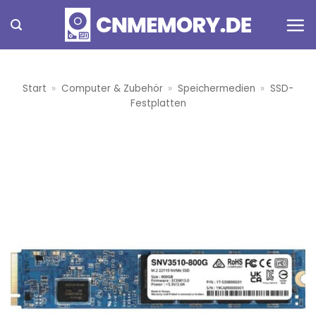
Zum
Inhalt
springen
Start
»
Computer & Zubehör
»
Speichermedien
»
SSD-
Festplatten